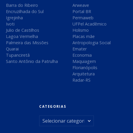
t
Barra do Ribeiro
Arweave
Encruzilhada do Sul
Portal BR
Igrejinha
Permaweb
Ivoti
UFPel Acadêmico
Julio de Castilhos
Holismo
Lagoa Vermelha
Placas mãe
Palmeira das Missões
Antropologia Social
Quarai
Emater
Tupanciretã
Economia
Santo Antônio da Patrulha
Maquiagem
Florianópolis
Arquitetura
Radar-RS
CATEGORIAS
C
a