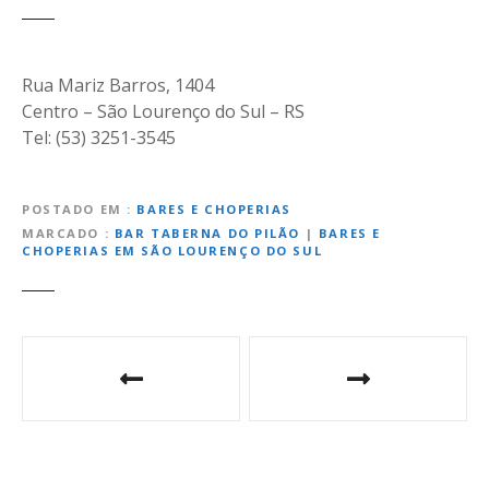
Rua Mariz Barros, 1404
Centro – São Lourenço do Sul – RS
Tel: (53) 3251-3545
POSTADO EM
BARES E CHOPERIAS
MARCADO
BAR TABERNA DO PILÃO
|
BARES E
CHOPERIAS EM SÃO LOURENÇO DO SUL
N
a
v
e