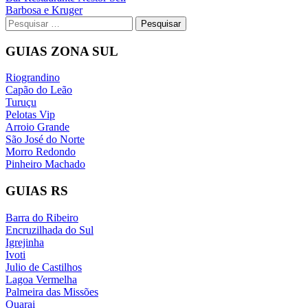
Barbosa e Kruger
de
Pesquisar
Post
por:
GUIAS ZONA SUL
Riograndino
Capão do Leão
Turuçu
Pelotas Vip
Arroio Grande
São José do Norte
Morro Redondo
Pinheiro Machado
GUIAS RS
Barra do Ribeiro
Encruzilhada do Sul
Igrejinha
Ivoti
Julio de Castilhos
Lagoa Vermelha
Palmeira das Missões
Quarai