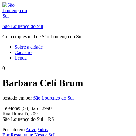
Ir
para
o
conteúdo
São Lourenço do Sul
Guia empresarial de São Lourenço do Sul
Sobre a cidade
Cadastro
Lenda
0
Barbara Celi Brum
postado em
por
São Lourenço do Sul
Telefone: (53) 3251-2990
Rua Humaitá, 209
São Lourenço do Sul – RS
Postado em
Advogados
Navegação
Bar Restaurante Nestor Sell