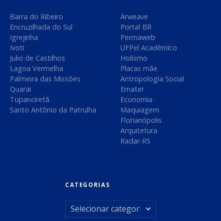
t
Barra do Ribeiro
Arweave
Encruzilhada do Sul
Portal BR
Igrejinha
Permaweb
Ivoti
UFPel Acadêmico
Julio de Castilhos
Holismo
Lagoa Vermelha
Placas mãe
Palmeira das Missões
Antropologia Social
Quarai
Emater
Tupanciretã
Economia
Santo Antônio da Patrulha
Maquiagem
Florianópolis
Arquitetura
Radar-RS
CATEGORIAS
C