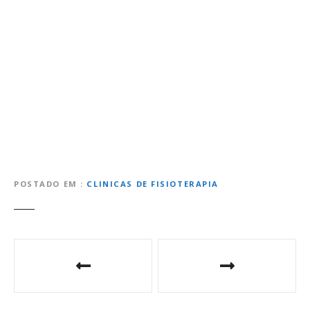
POSTADO EM
CLINICAS DE FISIOTERAPIA
N
a
v