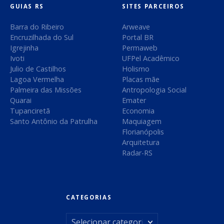
:
GUIAS RS
SITES PARCEIROS
t
Barra do Ribeiro
Arweave
Encruzilhada do Sul
Portal BR
Igrejinha
Permaweb
Ivoti
UFPel Acadêmico
Julio de Castilhos
Holismo
Lagoa Vermelha
Placas mãe
Palmeira das Missões
Antropologia Social
Quarai
Emater
Tupanciretã
Economia
Santo Antônio da Patrulha
Maquiagem
Florianópolis
Arquitetura
Radar-RS
CATEGORIAS