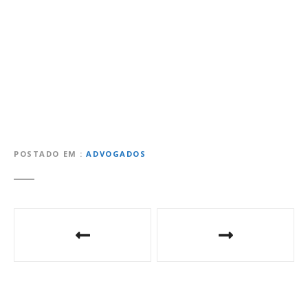
POSTADO EM
ADVOGADOS
N
a
v
e