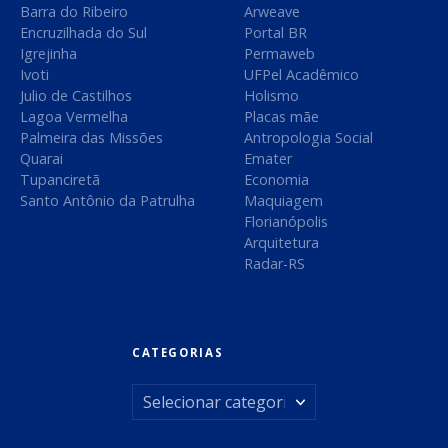
Barra do Ribeiro
Arweave
Encruzilhada do Sul
Portal BR
Igrejinha
Permaweb
Ivoti
UFPel Acadêmico
Julio de Castilhos
Holismo
Lagoa Vermelha
Placas mãe
Palmeira das Missões
Antropologia Social
Quarai
Emater
Tupanciretã
Economia
Santo Antônio da Patrulha
Maquiagem
Florianópolis
Arquitetura
Radar-RS
CATEGORIAS
C
a