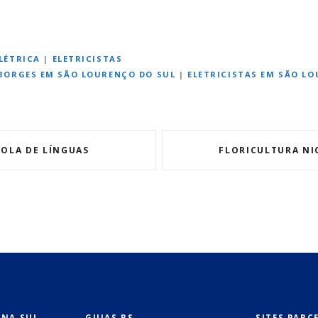
LÉTRICA
|
ELETRICISTAS
 BORGES EM SÃO LOURENÇO DO SUL
|
ELETRICISTAS EM SÃO L
COLA DE LÍNGUAS
FLORICULTURA NI
ONA SUL
GUIAS RS
SITES PARC