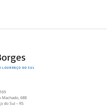
 Borges
O LOURENÇO DO SUL
3169
o Machado, 688
o do Sul – RS