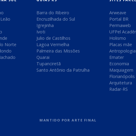
no
Barra do Ribeiro
Arweave
 Leão
Encruzilhada do Sul
Portal BR
Igrejinha
Permaweb
ip
Ivoti
UFPel Acadê
ande
Julio de Castilhos
Holismo
do Norte
Lagoa Vermelha
Placas mãe
dondo
Palmeira das Missões
Antropologia
Machado
Quarai
Emater
Tupanciretã
Economia
Santo Antônio da Patrulha
Maquiagem
Florianópolis
Arquitetura
Radar-RS
MANTIDO POR
ARTE FINAL