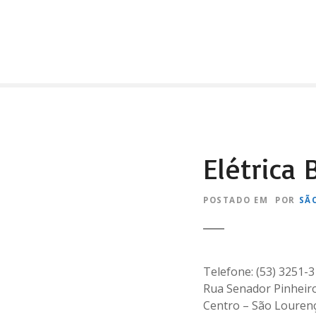
I
r
p
a
r
a
o
c
o
Elétrica
n
t
e
POSTADO EM
POR
SÃ
ú
d
o
Telefone: (53) 3251-
Rua Senador Pinheir
Centro – São Lourenç