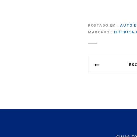
POSTADO EM
AUTO E
MARCADO
ELÉTRICA
N
ES
a
v
e
g
a
ç
GUIAS Z