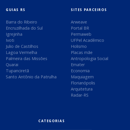
r
s
:
GUIAS RS
SITES PARCEIROS
t
Barra do Ribeiro
Arweave
Encruzilhada do Sul
Portal BR
Igrejinha
Permaweb
Ivoti
UFPel Acadêmico
Julio de Castilhos
Holismo
Lagoa Vermelha
Placas mãe
Palmeira das Missões
Antropologia Social
Quarai
Emater
Tupanciretã
Economia
Santo Antônio da Patrulha
Maquiagem
Florianópolis
Arquitetura
Radar-RS
CATEGORIAS