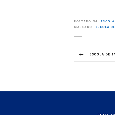
POSTADO EM
ESCOLA
MARCADO
ESCOLA DE
N
ESCOLA DE 1º
a
v
e
g
a
ç
GUIAS Z