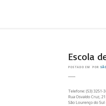
I
r
p
a
r
a
o
c
o
Escola de
n
t
e
POSTADO EM
POR
SÃ
ú
d
o
Telefone: (53) 3251-
Rua Osvaldo Cruz, 21
São Lourenço do Sul 