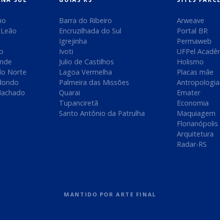
no
Barra do Ribeiro
Arweave
 Leão
Encruzilhada do Sul
Portal BR
Igrejinha
Permaweb
ip
Ivoti
UFPel Acadê
ande
Julio de Castilhos
Holismo
do Norte
Lagoa Vermelha
Placas mãe
dondo
Palmeira das Missões
Antropologia
Machado
Quarai
Emater
Tupanciretã
Economia
Santo Antônio da Patrulha
Maquiagem
Florianópolis
Arquitetura
Radar-RS
MANTIDO POR
ARTE FINAL