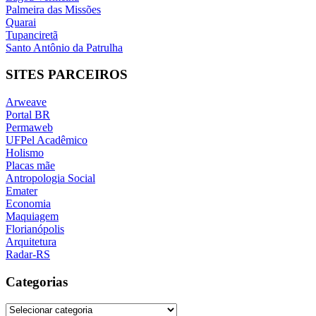
Palmeira das Missões
Quarai
Tupanciretã
Santo Antônio da Patrulha
SITES PARCEIROS
Arweave
Portal BR
Permaweb
UFPel Acadêmico
Holismo
Placas mãe
Antropologia Social
Emater
Economia
Maquiagem
Florianópolis
Arquitetura
Radar-RS
Categorias