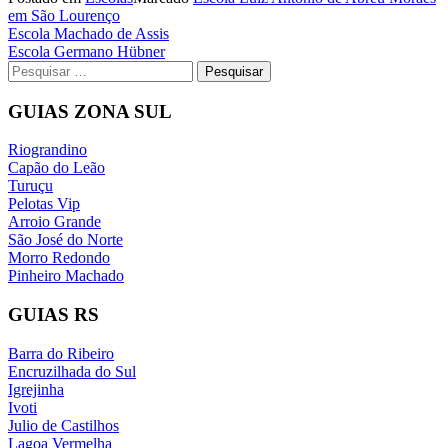
em São Lourenço
Navegação
Escola Machado de Assis
Escola Germano Hübner
de
Pesquisar
Post
por:
GUIAS ZONA SUL
Riograndino
Capão do Leão
Turuçu
Pelotas Vip
Arroio Grande
São José do Norte
Morro Redondo
Pinheiro Machado
GUIAS RS
Barra do Ribeiro
Encruzilhada do Sul
Igrejinha
Ivoti
Julio de Castilhos
Lagoa Vermelha