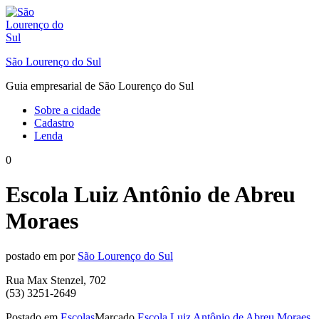
Ir
para
o
conteúdo
São Lourenço do Sul
Guia empresarial de São Lourenço do Sul
Sobre a cidade
Cadastro
Lenda
0
Escola Luiz Antônio de Abreu
Moraes
postado em
por
São Lourenço do Sul
Rua Max Stenzel, 702
(53) 3251-2649
Postado em
Escolas
Marcado
Escola Luiz Antônio de Abreu Moraes