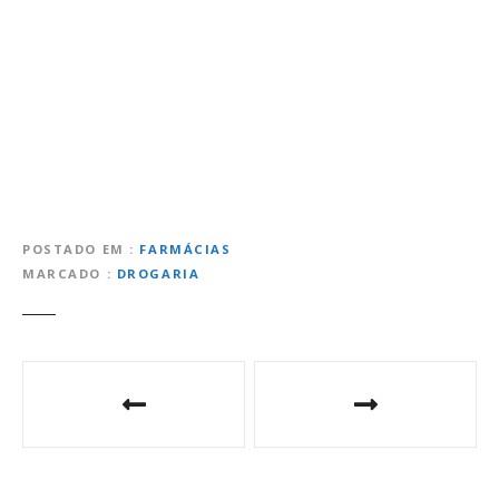
POSTADO EM
FARMÁCIAS
MARCADO
DROGARIA
N
a
v