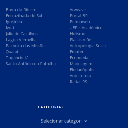
t
Barra do Ribeiro
Arweave
Encruzilhada do Sul
Portal BR
Igrejinha
Permaweb
Ivoti
UFPel Acadêmico
Julio de Castilhos
Holismo
Lagoa Vermelha
Placas mãe
Palmeira das Missões
Antropologia Social
Quarai
Emater
Tupanciretã
Economia
Santo Antônio da Patrulha
Maquiagem
Florianópolis
Arquitetura
Radar-RS
CATEGORIAS
C