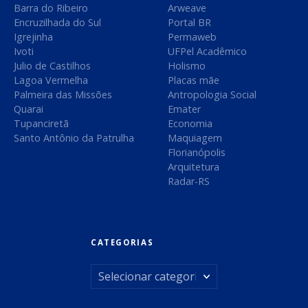
Barra do Ribeiro
Arweave
Encruzilhada do Sul
Portal BR
Igrejinha
Permaweb
Ivoti
UFPel Acadêmico
Julio de Castilhos
Holismo
Lagoa Vermelha
Placas mãe
Palmeira das Missões
Antropologia Social
Quarai
Emater
Tupanciretã
Economia
Santo Antônio da Patrulha
Maquiagem
Florianópolis
Arquitetura
Radar-RS
CATEGORIAS
C
a