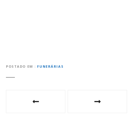
POSTADO EM
FUNERÁRIAS
N
a
v
e