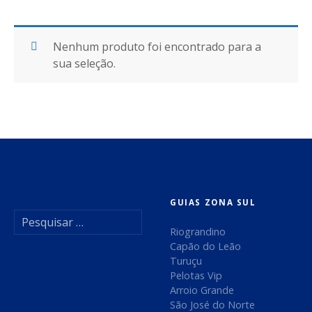
Nenhum produto foi encontrado para a
sua seleção.
GUIAS ZONA SUL
P
e
Riograndino
s
Capão do Leão
q
Turuçu
u
Pelotas Vip
i
Arroio Grande
s
São José do Norte