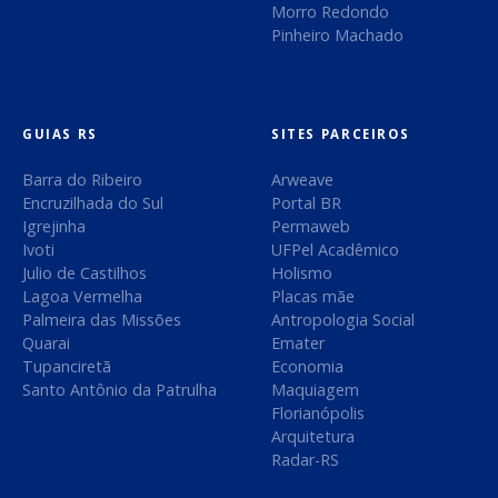
a
Morro Redondo
r
Pinheiro Machado
p
o
r
:
GUIAS RS
SITES PARCEIROS
Barra do Ribeiro
Arweave
Encruzilhada do Sul
Portal BR
Igrejinha
Permaweb
Ivoti
UFPel Acadêmico
Julio de Castilhos
Holismo
Lagoa Vermelha
Placas mãe
Palmeira das Missões
Antropologia Social
Quarai
Emater
Tupanciretã
Economia
Santo Antônio da Patrulha
Maquiagem
Florianópolis
Arquitetura
Radar-RS