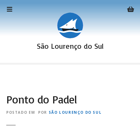
I
r
p
a
r
a
São Lourenço do Sul
o
c
o
n
t
e
ú
Ponto do Padel
d
o
POSTADO EM
POR
SÃO LOURENÇO DO SUL