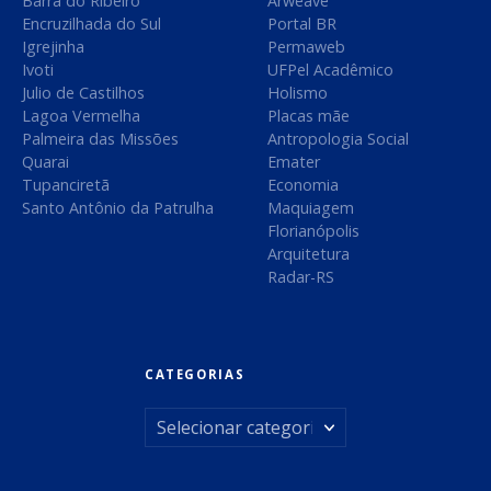
Barra do Ribeiro
Arweave
Encruzilhada do Sul
Portal BR
Igrejinha
Permaweb
Ivoti
UFPel Acadêmico
Julio de Castilhos
Holismo
Lagoa Vermelha
Placas mãe
Palmeira das Missões
Antropologia Social
Quarai
Emater
Tupanciretã
Economia
Santo Antônio da Patrulha
Maquiagem
Florianópolis
Arquitetura
Radar-RS
CATEGORIAS
C
a