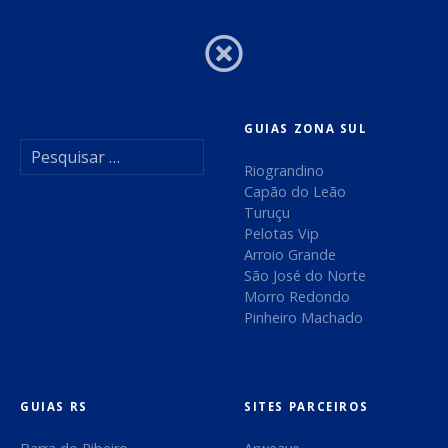
ç
ã
o
d
GUIAS ZONA SUL
P
e
e
Riograndino
s
Capão do Leão
P
q
Turuçu
u
Pelotas Vip
o
i
Arroio Grande
s
São José do Norte
s
a
Morro Redondo
r
Pinheiro Machado
t
p
o
r
:
GUIAS RS
SITES PARCEIROS