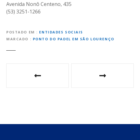
Avenida Nonô Centeno, 435
(53) 3251-1266
POSTADO EM
ENTIDADES SOCIAIS
MARCADO
PONTO DO PADEL EM SÃO LOURENÇO
N
a
v
e
g
a