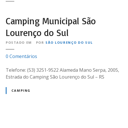
Camping Municipal São
Lourenço do Sul
POSTADO EM
POR
SÃO LOURENÇO DO SUL
e
0
Comentários
m
C
Telefone: (53) 3251-9522 Alameda Mano Serpa, 2005,
a
Estrada do Camping São Lourenço do Sul – RS
m
p
CAMPING
i
n
g
M
N
u