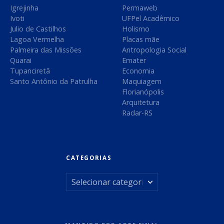
o
Igrejinha
Permaweb
o
Ivoti
UFPel Acadêmico
S
s
Julio de Castilhos
Holismo
u
Lagoa Vermelha
Placas mãe
l
t
Palmeira das Missões
Antropologia Social
Quarai
Emater
a
Tupanciretã
Economia
Santo Antônio da Patrulha
Maquiagem
g
Florianópolis
Arquitetura
e
Radar-RS
n
s
CATEGORIAS
C
a
t