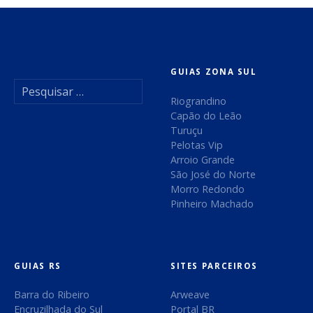
n
a
i
v
c
i
e
GUIAS ZONA SUL
p
P
a
g
e
Riograndino
l
s
Capão do Leão
a
S
q
Turuçu
ã
u
Pelotas Vip
ç
o
i
Arroio Grande
s
São José do Norte
L
ã
a
Morro Redondo
o
r
Pinheiro Machado
u
o
p
r
o
d
e
r
n
:
e
GUIAS RS
SITES PARCEIROS
ç
o
Barra do Ribeiro
Arweave
p
d
Encruzilhada do Sul
Portal BR