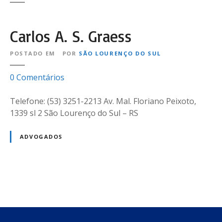
Carlos A. S. Graess
POSTADO EM
POR
SÃO LOURENÇO DO SUL
e
0
Comentários
m
C
Telefone: (53) 3251-2213 Av. Mal. Floriano Peixoto,
a
1339 sl 2 São Lourenço do Sul – RS
r
l
ADVOGADOS
o
s
A
.
N
S
.
a
G