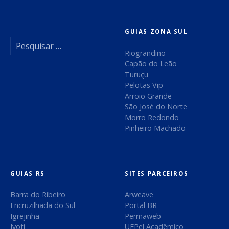
v
r
a
e
GUIAS ZONA SUL
e
P
s
g
e
Riograndino
s
s
Capão do Leão
a
q
Turuçu
u
Pelotas Vip
ç
i
Arroio Grande
s
São José do Norte
ã
a
Morro Redondo
r
Pinheiro Machado
o
p
o
d
r
:
e
GUIAS RS
SITES PARCEIROS
Barra do Ribeiro
Arweave
p
Encruzilhada do Sul
Portal BR
o
Igrejinha
Permaweb
Ivoti
UFPel Acadêmico