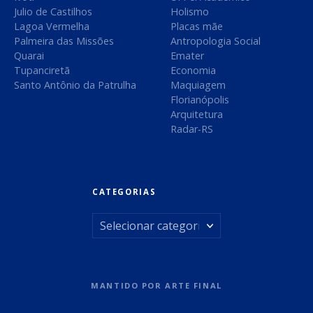
s
Julio de Castilhos
Holismo
Lagoa Vermelha
Placas mãe
t
Palmeira das Missões
Antropologia Social
Quarai
Emater
a
Tupanciretã
Economia
Santo Antônio da Patrulha
Maquiagem
g
Florianópolis
Arquitetura
e
Radar-RS
n
s
CATEGORIAS
C
a
t
MANTIDO POR
ARTE FINAL
e
g