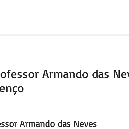
rofessor Armando das N
renço
fessor Armando das Neves