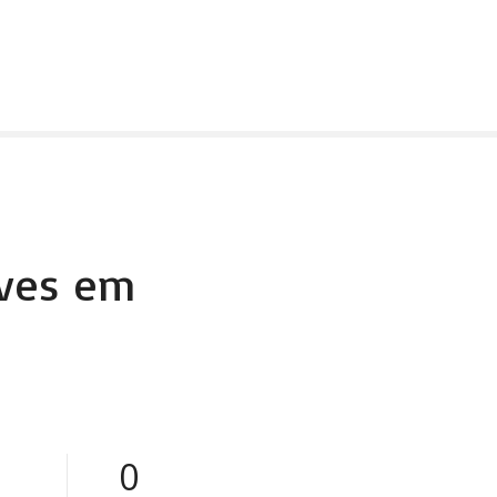
eves em
0