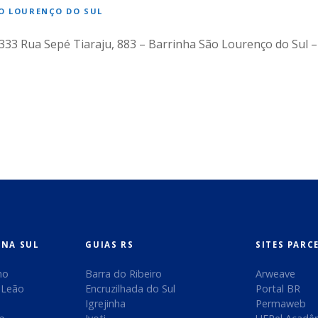
O LOURENÇO DO SUL
4333 Rua Sepé Tiaraju, 883 – Barrinha São Lourenço do Sul –
ONA SUL
GUIAS RS
SITES PARC
no
Barra do Ribeiro
Arweave
 Leão
Encruzilhada do Sul
Portal BR
Igrejinha
Permaweb