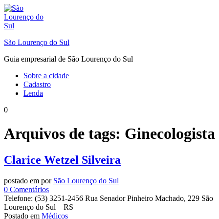
Ir
para
o
conteúdo
São Lourenço do Sul
Guia empresarial de São Lourenço do Sul
Sobre a cidade
Cadastro
Lenda
0
Arquivos de tags:
Ginecologista
Clarice Wetzel Silveira
postado em
por
São Lourenço do Sul
em
0
Comentários
Clarice
Telefone: (53) 3251-2456 Rua Senador Pinheiro Machado, 229 São
Wetzel
Lourenço do Sul – RS
Silveira
Postado em
Médicos