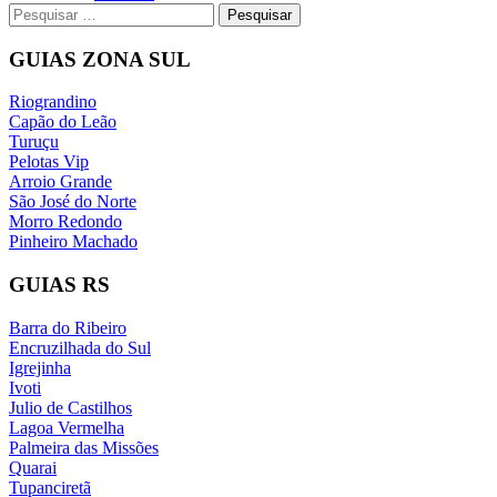
Navegação
Pesquisar
por:
de
GUIAS ZONA SUL
postagens
Riograndino
Capão do Leão
Turuçu
Pelotas Vip
Arroio Grande
São José do Norte
Morro Redondo
Pinheiro Machado
GUIAS RS
Barra do Ribeiro
Encruzilhada do Sul
Igrejinha
Ivoti
Julio de Castilhos
Lagoa Vermelha
Palmeira das Missões
Quarai
Tupanciretã