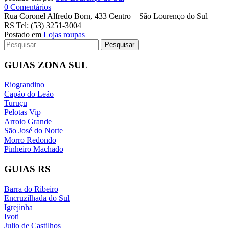
em
0
Comentários
Lojas
Rua Coronel Alfredo Born, 433 Centro – São Lourenço do Sul –
Pompéia
RS Tel: (53) 3251-3004
Postado em
Lojas roupas
Navegação
Pesquisar
por:
de
GUIAS ZONA SUL
postagens
Riograndino
Capão do Leão
Turuçu
Pelotas Vip
Arroio Grande
São José do Norte
Morro Redondo
Pinheiro Machado
GUIAS RS
Barra do Ribeiro
Encruzilhada do Sul
Igrejinha
Ivoti
Julio de Castilhos