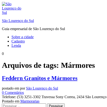
Ir
para
o
conteúdo
São Lourenço do Sul
Guia empresarial de São Lourenço do Sul
Sobre a cidade
Cadastro
Lenda
0
Arquivos de tags:
Mármores
Feddern Granitos e Mármores
postado em
por
São Lourenço do Sul
em
0
Comentários
Feddern
Telefone: (53) 3251-3302 Travessa Sony Correa, 2434 São Lourenço
Granitos
Postado em
Marmorarias
Navegação
Pesquisar
e