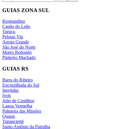
por:
Mármores
de
GUIAS ZONA SUL
postagens
Riograndino
Capão do Leão
Turuçu
Pelotas Vip
Arroio Grande
São José do Norte
Morro Redondo
Pinheiro Machado
GUIAS RS
Barra do Ribeiro
Encruzilhada do Sul
Igrejinha
Ivoti
Julio de Castilhos
Lagoa Vermelha
Palmeira das Missões
Quarai
Tupanciretã
Santo Antônio da Patrulha