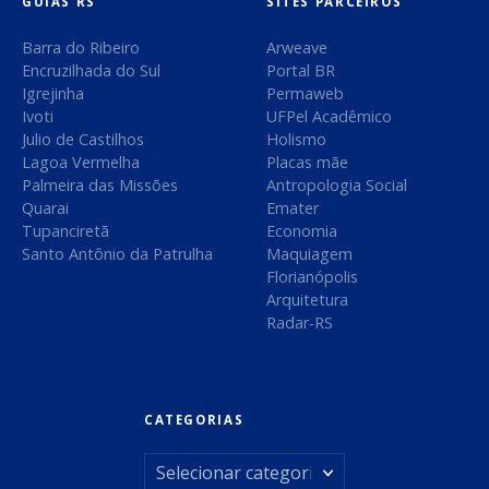
e
GUIAS RS
SITES PARCEIROS
Barra do Ribeiro
Arweave
p
Encruzilhada do Sul
Portal BR
o
Igrejinha
Permaweb
Ivoti
UFPel Acadêmico
s
Julio de Castilhos
Holismo
Lagoa Vermelha
Placas mãe
t
Palmeira das Missões
Antropologia Social
Quarai
Emater
a
Tupanciretã
Economia
Santo Antônio da Patrulha
Maquiagem
g
Florianópolis
Arquitetura
e
Radar-RS
n
s
CATEGORIAS
C