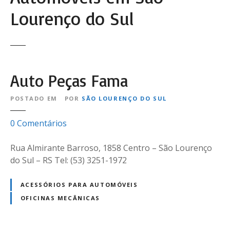
Lourenço do Sul
Auto Peças Fama
POSTADO EM
POR
SÃO LOURENÇO DO SUL
e
0
Comentários
m
A
Rua Almirante Barroso, 1858 Centro – São Lourenço
u
do Sul – RS Tel: (53) 3251-1972
t
o
ACESSÓRIOS PARA AUTOMÓVEIS
P
OFICINAS MECÂNICAS
e
ç