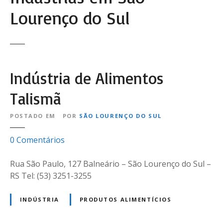
Lourenço do Sul
Indústria de Alimentos
Talismã
POSTADO EM
POR
SÃO LOURENÇO DO SUL
e
0
Comentários
m
I
Rua São Paulo, 127 Balneário – São Lourenço do Sul –
n
RS Tel: (53) 3251-3255
d
ú
INDÚSTRIA
PRODUTOS ALIMENTÍCIOS
s