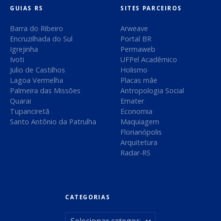
s
:
e
GUIAS RS
SITES PARCEIROS
m
ã
Barra do Ribeiro
Arweave
p
Encruzilhada do Sul
Portal BR
o
Igrejinha
Permaweb
Ivoti
UFPel Acadêmico
s
Julio de Castilhos
Holismo
Lagoa Vermelha
Placas mãe
t
Palmeira das Missões
Antropologia Social
Quarai
Emater
a
Tupanciretã
Economia
Santo Antônio da Patrulha
Maquiagem
g
Florianópolis
Arquitetura
e
Radar-RS
n
s
CATEGORIAS