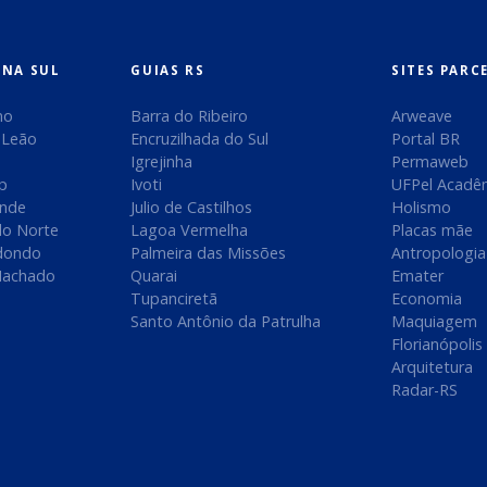
ONA SUL
GUIAS RS
SITES PARC
no
Barra do Ribeiro
Arweave
 Leão
Encruzilhada do Sul
Portal BR
Igrejinha
Permaweb
ip
Ivoti
UFPel Acadê
ande
Julio de Castilhos
Holismo
do Norte
Lagoa Vermelha
Placas mãe
dondo
Palmeira das Missões
Antropologia
Machado
Quarai
Emater
Tupanciretã
Economia
Santo Antônio da Patrulha
Maquiagem
Florianópolis
Arquitetura
Radar-RS