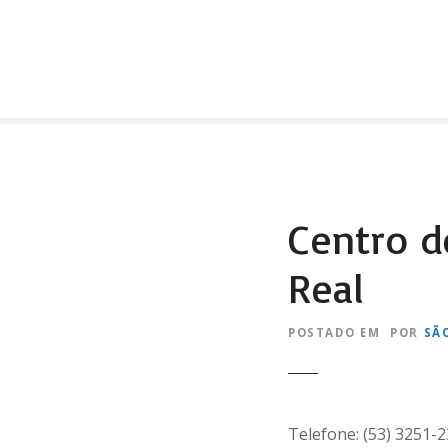
I
r
p
a
r
a
o
c
o
Centro d
n
t
Real
e
ú
d
POSTADO EM
POR
SÃ
o
Telefone: (53) 3251-