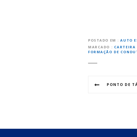
POSTADO EM
AUTO E
MARCADO
CARTEIRA
FORMAÇÃO DE CONDUT
N
PONTO DE TÁXI 
a
v
e
g