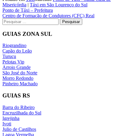
Misericórdia
|
Táxi em São Lourenço do Sul
Navegação
Ponto de Táxi – Prefeitura
Centro de Formação de Condutores (CFC) Real
de
Pesquisar
Post
por:
GUIAS ZONA SUL
Riograndino
Capão do Leão
Turuçu
Pelotas Vip
Arroio Grande
São José do Norte
Morro Redondo
Pinheiro Machado
GUIAS RS
Barra do Ribeiro
Encruzilhada do Sul
Igrejinha
Ivoti
Julio de Castilhos
Lagoa Vermelha