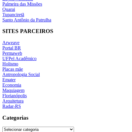
Palmeira das Missões
Quarai
Tupanciretã
Santo Antônio da Patrulha
SITES PARCEIROS
Arweave
Portal BR
Permaweb
UFPel Acadêmico
Holismo
Placas mãe
Antropologia Social
Emater
Economia
Maquiagem
Florianópolis
Arquitetura
Radar-RS
Categorias