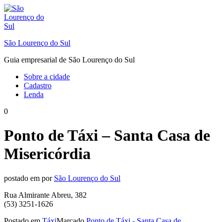
Ir
para
o
conteúdo
São Lourenço do Sul
Guia empresarial de São Lourenço do Sul
Sobre a cidade
Cadastro
Lenda
0
Ponto de Táxi – Santa Casa de
Misericórdia
postado em
por
São Lourenço do Sul
Rua Almirante Abreu, 382
(53) 3251-1626
Postado em
Táxi
Marcado
Ponto de Táxi - Santa Casa de