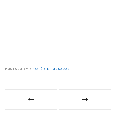
POSTADO EM
HOTÉIS E POUSADAS
N
a
v