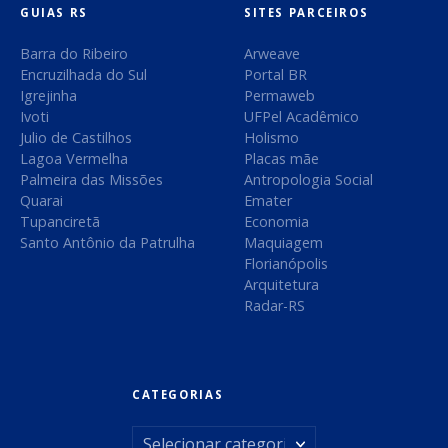
:
GUIAS RS
SITES PARCEIROS
t
Barra do Ribeiro
Arweave
Encruzilhada do Sul
Portal BR
Igrejinha
Permaweb
Ivoti
UFPel Acadêmico
Julio de Castilhos
Holismo
Lagoa Vermelha
Placas mãe
Palmeira das Missões
Antropologia Social
Quarai
Emater
Tupanciretã
Economia
Santo Antônio da Patrulha
Maquiagem
Florianópolis
Arquitetura
Radar-RS
CATEGORIAS