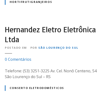
a
t
HORTIFRUTIGRANJEIROS
n
i
t
f
o
r
d
u
Hernandez Eletro Eletrônica
a
t
L
i
Ltda
a
g
g
r
POSTADO EM
POR
SÃO LOURENÇO DO SUL
o
a
a
e
0
Comentários
n
m
j
H
Telefone: (53) 3251-3225 Av. Cel. Nonô Centeno, 54
e
e
São Lourenço do Sul – RS
i
r
r
n
o
CONSERTO ELETRODOMÉSTICOS
a
s
n
B
d
r