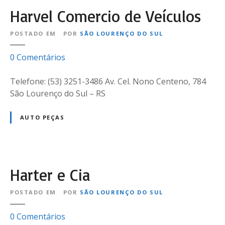
e
i
Harvel Comercio de Veículos
z
n
E
a
POSTADO EM
POR
SÃO LOURENÇO DO SUL
l
e
e
0
Comentários
t
m
r
H
Telefone: (53) 3251-3486 Av. Cel. Nono Centeno, 784
o
a
São Lourenço do Sul – RS
E
r
l
v
AUTO PEÇAS
e
e
t
l
r
C
ô
o
Harter e Cia
n
m
i
e
POSTADO EM
POR
SÃO LOURENÇO DO SUL
c
r
a
c
e
0
Comentários
L