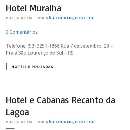
Hotel Muralha
POSTADO EM
POR
SÃO LOURENÇO DO SUL
e
0
Comentários
m
H
Telefone: (53) 3251-1866 Rua 7 de setembro, 28 –
o
Praia São Lourenço do Sul – RS
t
e
HOTÉIS E POUSADAS
l
M
u
r
Hotel e Cabanas Recanto da
a
l
Lagoa
h
a
POSTADO EM
POR
SÃO LOURENÇO DO SUL