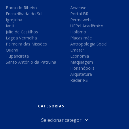
Barra do Ribeiro
Arweave
p
Encruzilhada do Sul
Portal BR
o
Igrejinha
Permaweb
Ivoti
UFPel Acadêmico
s
Julio de Castilhos
Holismo
Lagoa Vermelha
Placas mãe
t
Palmeira das Missões
Antropologia Social
Quarai
Emater
a
Tupanciretã
Economia
Santo Antônio da Patrulha
Maquiagem
g
Florianópolis
Arquitetura
e
Radar-RS
n
s
CATEGORIAS
C