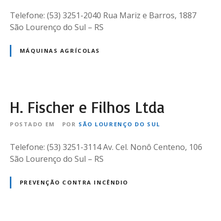
i
m
t
o
H
Telefone: (53) 3251-2040 Rua Mariz e Barros, 1887
d
d
a
São Lourenço do Sul – RS
a
e
r
V
t
MÁQUINAS AGRÍCOLAS
e
e
í
r
c
e
u
C
H. Fischer e Filhos Ltda
l
i
o
a
POSTADO EM
POR
SÃO LOURENÇO DO SUL
s
Telefone: (53) 3251-3114 Av. Cel. Nonô Centeno, 106
São Lourenço do Sul – RS
PREVENÇÃO CONTRA INCÊNDIO