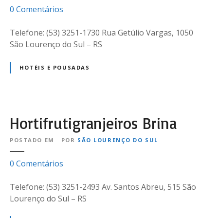
e
0
Comentários
m
H
Telefone: (53) 3251-1730 Rua Getúlio Vargas, 1050
o
São Lourenço do Sul – RS
t
e
HOTÉIS E POUSADAS
l
e
C
a
Hortifrutigranjeiros Brina
b
a
POSTADO EM
POR
SÃO LOURENÇO DO SUL
n
a
e
0
Comentários
s
m
R
H
Telefone: (53) 3251-2493 Av. Santos Abreu, 515 São
e
o
Lourenço do Sul – RS
c
r