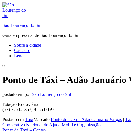
Ir
para
o
conteúdo
São Lourenço do Sul
Guia empresarial de São Lourenço do Sul
Sobre a cidade
Cadastro
Lenda
0
Ponto de Táxi – Adão Januário 
postado em
por
São Lourenço do Sul
Estação Rodoviária
(53) 3251-1867, 9155 0059
Postado em
Táxi
Marcado
Ponto de Táxi – Adão Januário Vargas
|
Tá
Navegação
Cooperativa Nacional de Ajuda Móbil e Organização
Ponto de Táxi – Centro