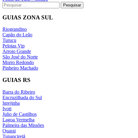
de
Pesquisar
Post
por:
GUIAS ZONA SUL
Riograndino
Capão do Leão
Turuçu
Pelotas Vip
Arroio Grande
São José do Norte
Morro Redondo
Pinheiro Machado
GUIAS RS
Barra do Ribeiro
Encruzilhada do Sul
Igrejinha
Ivoti
Julio de Castilhos
Lagoa Vermelha
Palmeira das Missões
Quarai
Tupanciretã