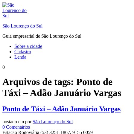
Ir
para
o
conteúdo
São Lourenço do Sul
Guia empresarial de São Lourenço do Sul
Sobre a cidade
Cadastro
Lenda
0
Arquivos de tags:
Ponto de
Táxi – Adão Januário Vargas
Ponto de Táxi – Adão Januário Vargas
postado em
por
São Lourenço do Sul
em
0
Comentários
Ponto
Estação Rodoviária (53) 3251-1867, 9155 0059