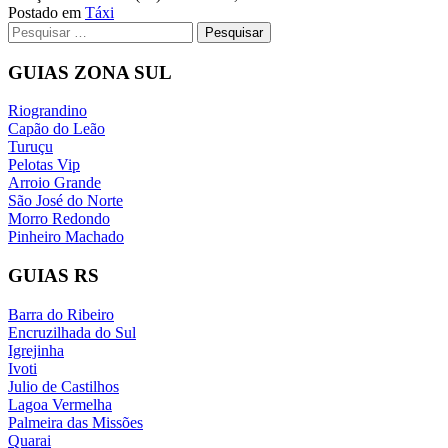
de
Postado em
Táxi
Navegação
Pesquisar
Táxi
por:
–
de
Adão
GUIAS ZONA SUL
postagens
Januário
Vargas
Riograndino
Capão do Leão
Turuçu
Pelotas Vip
Arroio Grande
São José do Norte
Morro Redondo
Pinheiro Machado
GUIAS RS
Barra do Ribeiro
Encruzilhada do Sul
Igrejinha
Ivoti
Julio de Castilhos
Lagoa Vermelha
Palmeira das Missões
Quarai