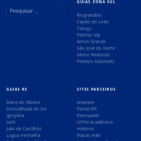
GUIAS ZONA SUL
P
e
Riograndino
s
Capão do Leão
q
Turuçu
u
Pelotas Vip
i
Arroio Grande
s
São José do Norte
a
Morro Redondo
r
Pinheiro Machado
p
o
r
:
GUIAS RS
SITES PARCEIROS
Barra do Ribeiro
Arweave
Encruzilhada do Sul
Portal BR
Igrejinha
Permaweb
Ivoti
UFPel Acadêmico
Julio de Castilhos
Holismo
Lagoa Vermelha
Placas mãe