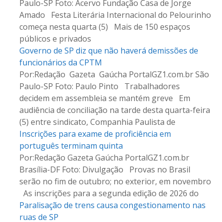
Paulo-SP Foto: Acervo Fundação Casa de Jorge
s
Amado Festa Literária Internacional do Pelourinho
começa nesta quarta (5) Mais de 150 espaços
t
públicos e privados
a
Governo de SP diz que não haverá demissões de
funcionários da CPTM
g
Por:Redação Gazeta Gaúcha PortalGZ1.com.br São
Paulo-SP Foto: Paulo Pinto Trabalhadores
e
decidem em assembleia se mantém greve Em
n
audiência de conciliação na tarde desta quarta-feira
(5) entre sindicato, Companhia Paulista de
s
Inscrições para exame de proficiência em
português terminam quinta
Por:Redação Gazeta Gaúcha PortalGZ1.com.br
Brasília-DF Foto: Divulgação Provas no Brasil
serão no fim de outubro; no exterior, em novembro
As inscrições para a segunda edição de 2026 do
Paralisação de trens causa congestionamento nas
ruas de SP