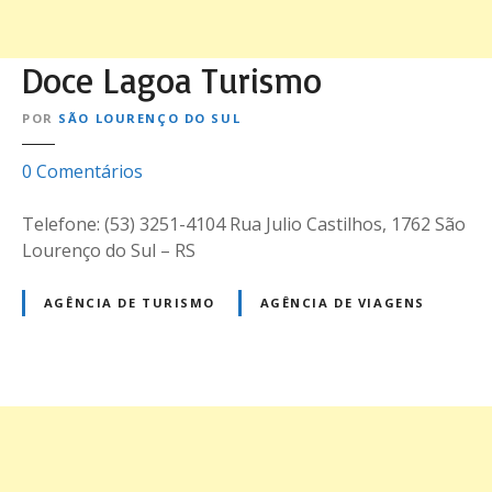
Doce Lagoa Turismo
POR
SÃO LOURENÇO DO SUL
e
0
Comentários
m
D
Telefone: (53) 3251-4104 Rua Julio Castilhos, 1762 São
o
Lourenço do Sul – RS
c
e
AGÊNCIA DE TURISMO
AGÊNCIA DE VIAGENS
L
a
g
o
N
a
T
a
u