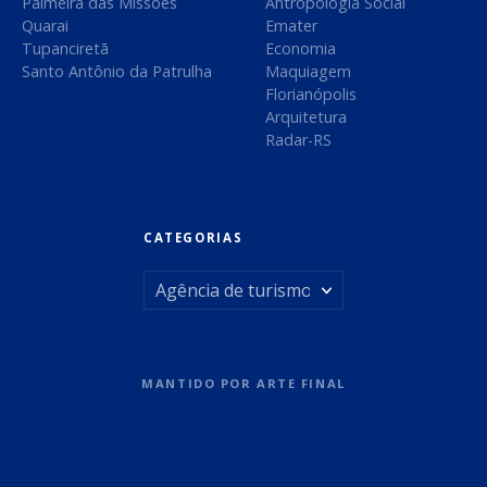
Palmeira das Missões
Antropologia Social
Quarai
Emater
Tupanciretã
Economia
Santo Antônio da Patrulha
Maquiagem
Florianópolis
Arquitetura
Radar-RS
CATEGORIAS
C
a
t
MANTIDO POR
ARTE FINAL
e
g
o