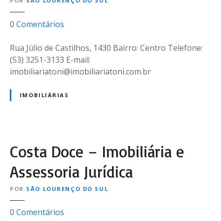
POR
SÃO LOURENÇO DO SUL
n
g
e
0
Comentários
(
m
F
T
Rua Júlio de Castilhos, 1430 Bairro: Centro Telefone:
i
o
(53) 3251-3133 E-mail:
l
n
imobiliariatoni@imobiliariatoni.com.br
i
i
a
N
IMOBILIÁRIAS
l
e
p
u
r
t
a
z
Costa Doce – Imobiliária e
i
l
a
i
Assessoria Jurídica
)
n
g
POR
SÃO LOURENÇO DO SUL
e
0
Comentários