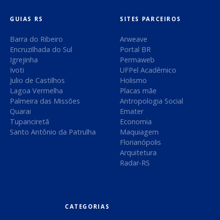
r
:
GUIAS RS
SITES PARCEIROS
Barra do Ribeiro
Arweave
Encruzilhada do Sul
Portal BR
Igrejinha
Permaweb
Ivoti
UFPel Acadêmico
Julio de Castilhos
Holismo
Lagoa Vermelha
Placas mãe
Palmeira das Missões
Antropologia Social
Quarai
Emater
Tupanciretã
Economia
Santo Antônio da Patrulha
Maquiagem
Florianópolis
Arquitetura
Radar-RS
CATEGORIAS