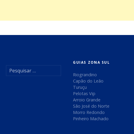
GUIAS ZONA SUL
P
e
Riograndino
s
Capão do Leão
q
Turuçu
u
Pelotas Vip
i
Arroio Grande
s
São José do Norte
a
Morro Redondo
r
Pinheiro Machado
p
o