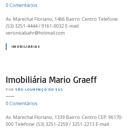
e
0
Comentários
s
m
A
Av. Marechal Floriano, 1466 Bairro: Centro Telefone:
l
(53) 3251-4444 / 9161-0032 E-mail:
c
veronicabahr@hotmail.com
i
n
IMOBILIÁRIAS
d
o
–
I
Imobiliária Mario Graeff
m
ó
POR
SÃO LOURENÇO DO SUL
v
e
e
0
Comentários
i
m
s
I
Av. Marechal Floriano, 1339 Bairro: Centro CEP: 96170-
U
m
000 Telefone: (53) 3251-2259 / 3251-2213 E-mail: