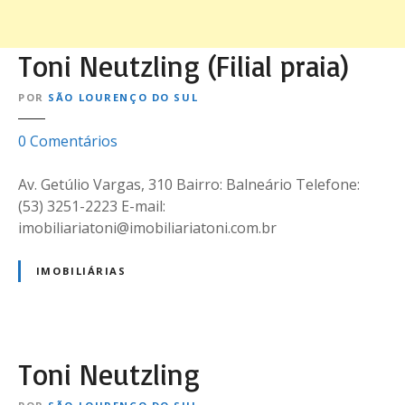
Toni Neutzling (Filial praia)
POR
SÃO LOURENÇO DO SUL
e
0
Comentários
m
T
Av. Getúlio Vargas, 310 Bairro: Balneário Telefone:
o
(53) 3251-2223 E-mail:
n
imobiliariatoni@imobiliariatoni.com.br
i
N
IMOBILIÁRIAS
e
u
t
z
Toni Neutzling
l
i