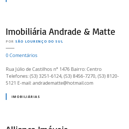
r
r
i
a
a
l
e
I
Imobiliária Andrade & Matte
A
m
s
ó
POR
SÃO LOURENÇO DO SUL
s
v
e
e
e
0
Comentários
s
i
m
s
s
I
Rua Júlio de Castilhos n° 1476 Bairro: Centro
o
m
Telefones: (53) 3251-6124, (53) 8456-7270, (53) 8120-
r
o
5121 E-mail: andradematte@hotmail.com
i
b
a
i
IMOBILIÁRIAS
J
l
u
i
r
á
í
r
d