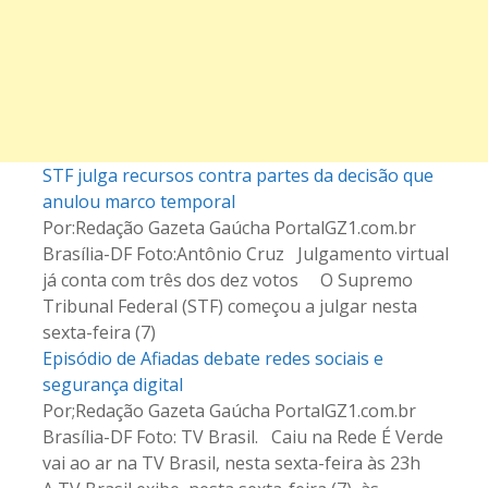
ã
f
o
d
e
STF julga recursos contra partes da decisão que
p
anulou marco temporal
o
Por:Redação Gazeta Gaúcha PortalGZ1.com.br
Brasília-DF Foto:Antônio Cruz Julgamento virtual
s
já conta com três dos dez votos O Supremo
Tribunal Federal (STF) começou a julgar nesta
t
sexta-feira (7)
a
Episódio de Afiadas debate redes sociais e
segurança digital
g
Por;Redação Gazeta Gaúcha PortalGZ1.com.br
Brasília-DF Foto: TV Brasil. Caiu na Rede É Verde
e
vai ao ar na TV Brasil, nesta sexta-feira às 23h