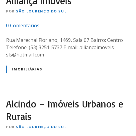
Alliança Imóveis
i
i
a
POR
SÃO LOURENÇO DO SUL
c
A
a
n
e
0
Comentários
d
m
r
A
Rua Marechal Floriano, 1469, Sala 07 Bairro: Centro
a
l
Telefone: (53) 3251-5737 E-mail: alliancaimoveis-
d
l
sls@hotmail.com
e
i
&
a
IMOBILIÁRIAS
M
n
a
ç
t
a
t
I
Alcindo – Imóveis Urbanos e
e
m
ó
Rurais
v
e
POR
SÃO LOURENÇO DO SUL
i