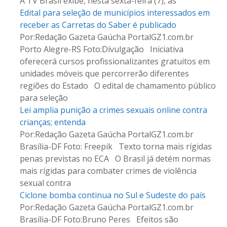
n
A TV Brasil exibe, nesta sexta-feira (7), às
Edital para seleção de municípios interessados em
s
receber as Carretas do Saber é publicado
Por:Redação Gazeta Gaúcha PortalGZ1.com.br
Porto Alegre-RS Foto:Divulgação Iniciativa
oferecerá cursos profissionalizantes gratuitos em
unidades móveis que percorrerão diferentes
regiões do Estado O edital de chamamento público
para seleção
Lei amplia punição a crimes sexuais online contra
crianças; entenda
Por:Redação Gazeta Gaúcha PortalGZ1.com.br
Brasília-DF Foto: Freepik Texto torna mais rígidas
penas previstas no ECA O Brasil já detém normas
mais rígidas para combater crimes de violência
sexual contra
Ciclone bomba continua no Sul e Sudeste do país
Por:Redação Gazeta Gaúcha PortalGZ1.com.br
Brasília-DF Foto:Bruno Peres Efeitos são