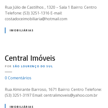
m
C
Rua Júlio de Castilhos , 1320 – Sala 1 Bairro: Centro
o
Telefone: (53) 3251-1316 E-mail:
s
costadoceimobiliaria@hotmail.com
t
a
IMOBILIÁRIAS
D
o
c
e
Central Imóveis
–
I
POR
SÃO LOURENÇO DO SUL
m
o
e
0
Comentários
b
m
i
C
Rua Almirante Barroso, 1671 Bairro: Centro Telefone:
l
e
(53) 3251-3197 Email: centralimoveis@yahoo.com.br
i
n
á
t
IMOBILIÁRIAS