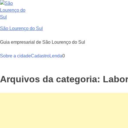
Ir
para
o
conteúdo
São Lourenço do Sul
Guia empresarial de São Lourenço do Sul
Sobre a cidade
Cadastro
Lenda
0
Arquivos da categoria:
Labor