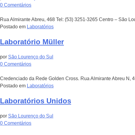
em
0
Comentários
Laboratório
Ferreira
Rua Almirante Abreu, 468 Tel: (53) 3251-3265 Centro – São L
e
Postado em
Laboratórios
Horta
Laboratório Müller
por
São Lourenço do Sul
em
0
Comentários
Laboratório
Müller
Credenciado da Rede Golden Cross. Rua Almirante Abreu N, 4
Postado em
Laboratórios
Laboratórios Unidos
por
São Lourenço do Sul
em
0
Comentários
Laboratórios