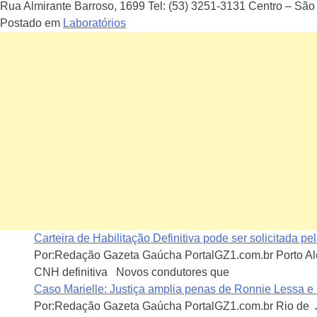
Unidos
Rua Almirante Barroso, 1699 Tel: (53) 3251-3131 Centro – S
Postado em
Laboratórios
Navegação
de
postagens
Carteira de Habilitação Definitiva pode ser solicitada pel
Por:Redação Gazeta Gaúcha PortalGZ1.com.br Porto Aleg
CNH definitiva Novos condutores que
Caso Marielle: Justiça amplia penas de Ronnie Lessa e 
Por:Redação Gazeta Gaúcha PortalGZ1.com.br Rio de Ja