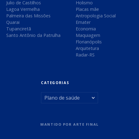
Julio de Castilhos
Holismo
Lagoa Vermelha
Placas mãe
Palmeira das Missões
Antropologia Social
Quarai
Emater
Tupanciretã
Economia
Santo Antônio da Patrulha
Maquiagem
Florianópolis
Arquitetura
Radar-RS
CATEGORIAS
C
a
t
MANTIDO POR
ARTE FINAL
e
g