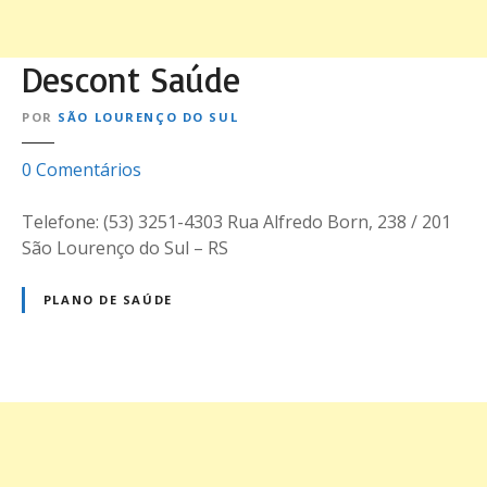
Descont Saúde
POR
SÃO LOURENÇO DO SUL
e
0
Comentários
m
D
Telefone: (53) 3251-4303 Rua Alfredo Born, 238 / 201
e
São Lourenço do Sul – RS
s
c
PLANO DE SAÚDE
o
n
t
S
N
a
ú
a
d