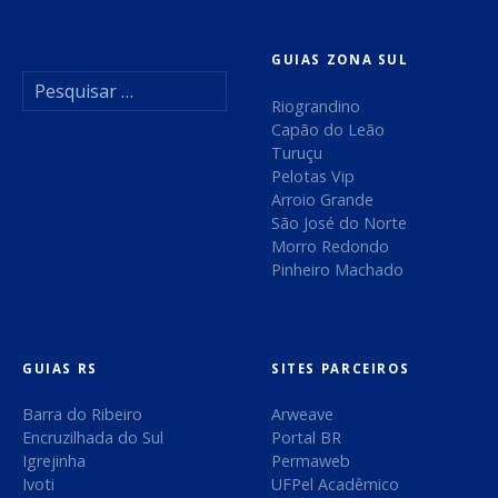
GUIAS ZONA SUL
P
e
Riograndino
s
Capão do Leão
q
Turuçu
u
Pelotas Vip
i
Arroio Grande
s
São José do Norte
a
Morro Redondo
r
Pinheiro Machado
p
o
r
:
GUIAS RS
SITES PARCEIROS
Barra do Ribeiro
Arweave
Encruzilhada do Sul
Portal BR
Igrejinha
Permaweb
Ivoti
UFPel Acadêmico