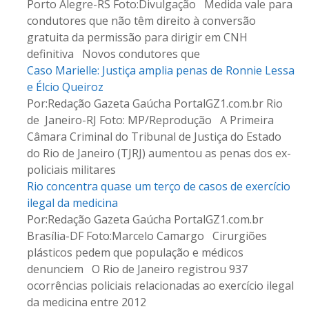
Porto Alegre-RS Foto:Divulgação Medida vale para
s
condutores que não têm direito à conversão
gratuita da permissão para dirigir em CNH
t
definitiva Novos condutores que
a
Caso Marielle: Justiça amplia penas de Ronnie Lessa
e Élcio Queiroz
g
Por:Redação Gazeta Gaúcha PortalGZ1.com.br Rio
de Janeiro-RJ Foto: MP/Reprodução A Primeira
e
Câmara Criminal do Tribunal de Justiça do Estado
n
do Rio de Janeiro (TJRJ) aumentou as penas dos ex-
policiais militares
s
Rio concentra quase um terço de casos de exercício
ilegal da medicina
Por:Redação Gazeta Gaúcha PortalGZ1.com.br
Brasília-DF Foto:Marcelo Camargo Cirurgiões
plásticos pedem que população e médicos
denunciem O Rio de Janeiro registrou 937
ocorrências policiais relacionadas ao exercício ilegal
da medicina entre 2012