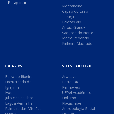
P
e
Riograndino
s
Capão do Leão
q
Turuçu
u
Pelotas Vip
i
Arroio Grande
s
São José do Norte
a
Morro Redondo
r
Pinheiro Machado
p
o
r
:
GUIAS RS
SITES PARCEIROS
Barra do Ribeiro
Arweave
Encruzilhada do Sul
Portal BR
Igrejinha
Permaweb
Ivoti
UFPel Acadêmico
Julio de Castilhos
Holismo
Lagoa Vermelha
Placas mãe
Palmeira das Missões
Antropologia Social
Quarai
Emater