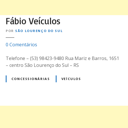
Fábio Veículos
POR
SÃO LOURENÇO DO SUL
e
0
Comentários
m
F
Telefone – (53) 98423-9480 Rua Mariz e Barros, 1651
á
– centro São Lourenço do Sul – RS
b
i
CONCESSIONÁRIAS
VEÍCULOS
o
V
e
í
N
c
u
a
l