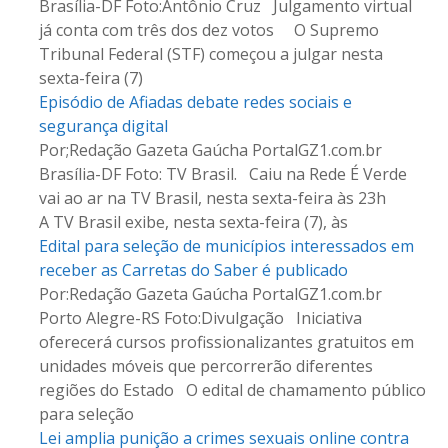
Brasília-DF Foto:Antônio Cruz Julgamento virtual
s
já conta com três dos dez votos O Supremo
Tribunal Federal (STF) começou a julgar nesta
t
sexta-feira (7)
a
Episódio de Afiadas debate redes sociais e
segurança digital
g
Por;Redação Gazeta Gaúcha PortalGZ1.com.br
Brasília-DF Foto: TV Brasil. Caiu na Rede É Verde
e
vai ao ar na TV Brasil, nesta sexta-feira às 23h
n
A TV Brasil exibe, nesta sexta-feira (7), às
Edital para seleção de municípios interessados em
s
receber as Carretas do Saber é publicado
Por:Redação Gazeta Gaúcha PortalGZ1.com.br
Porto Alegre-RS Foto:Divulgação Iniciativa
oferecerá cursos profissionalizantes gratuitos em
unidades móveis que percorrerão diferentes
regiões do Estado O edital de chamamento público
para seleção
Lei amplia punição a crimes sexuais online contra